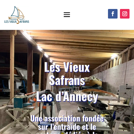
Les Vieux
Safrans
Lac d’Annecy
Une association fondée
sur l’entraide et le