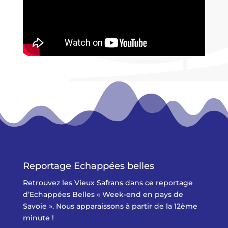
Reportage Echappées belles
Retrouvez les Vieux Safrans dans ce reportage
d’Echappées Belles « Week-end en pays de
Savoie ». Nous apparaissons à partir de la 12ème
minute !