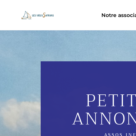
Notre associ
PETI
ANNON
ASSOS IN