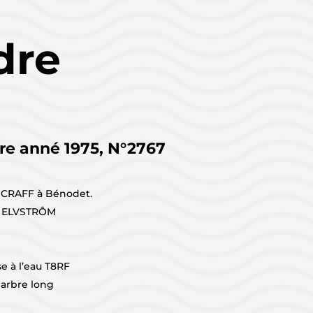
dre
re anné 1975,
N°2767
r CRAFF à Bénodet.
. ELVSTRÔM
 à l’eau T8RF
arbre long