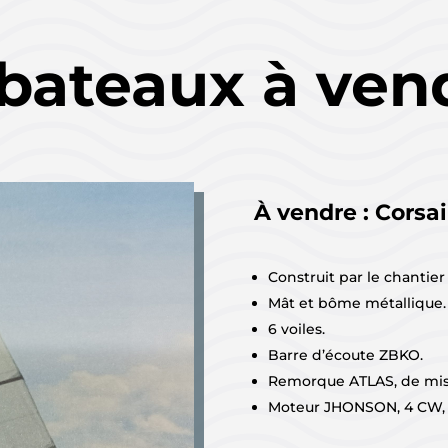
 bateaux à ven
À vendre :
Corsai
Construit par le chantie
Mât et bôme métallique
6 voiles.
Barre d’écoute ZBKO.
Remorque ATLAS, de mise
Moteur JHONSON, 4 CW, 