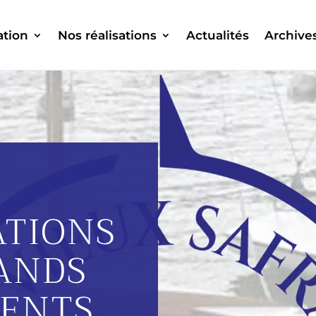
ation
Nos réalisations
Actualités
Archive
ATIONS
ANDS
ENTS