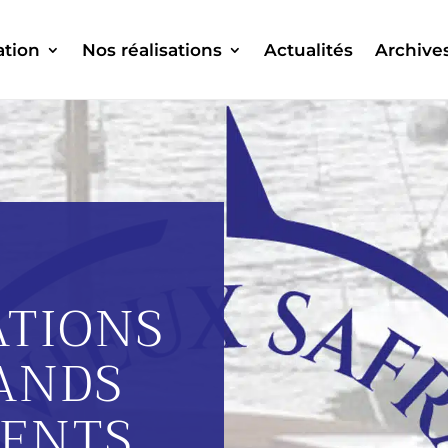
ation
Nos réalisations
Actualités
Archive
ATIONS
ANDS
ENTS